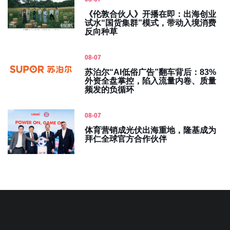
《伦敦合伙人》开播在即：出海创业
试水“国货集群”模式，带动入境消费
反向种草
08-07
苏泊尔“AI低俗广告”翻车背后：83%
外资全盘掌控，陷入流量内卷、质量
频发的负循环
08-07
体育营销成光伏出海重地，隆基成为
拜仁全球官方合作伙伴