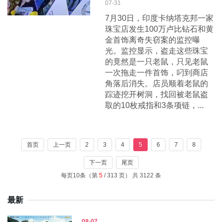
07-31
7月30日，印度卡纳塔克邦一家
珠宝店发生100万卢比钻石和黄
金首饰离奇失窃案的监控曝
光。监控显示，盗走这些珠宝
的竟然是一只老鼠，只见老鼠
一次拖走一件首饰，叼到商店
角落后消失。店员顺着老鼠的
踪迹挖开树洞，找回被老鼠盗
取的10枚戒指和3条项链，...
首页
上一页
2
3
4
5
6
7
8
下一页
尾页
每页10条（第
5
/ 313 页） 共 3122 条
最新
08-07