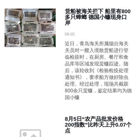
货船被海关拦下 船里有800
多只蟑螂 德国小蠊现身口
岸
08-05
近日，青岛海关所属烟台海关
关员对一艘入境散货船进行登
临检疫时，在厨房、餐厅和食
品库等区域发现蜚蠊踪迹。随
后，该轮收到《检验检疫处理
通知书》，要求船方做好除虫
处理。经过处理，现场共截获
800余只蜚蠊，鉴定结果均为德
国小蠊
8月5日“农产品批发价格
200指数”比昨天上升0.07个
点