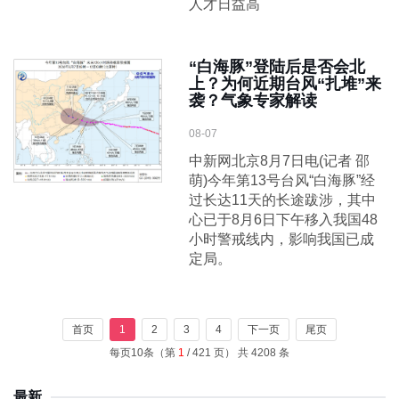
人才日益高
“白海豚”登陆后是否会北
上？为何近期台风“扎堆”来
袭？气象专家解读
08-07
中新网北京8月7日电(记者 邵
萌)今年第13号台风“白海豚”经
过长达11天的长途跋涉，其中
心已于8月6日下午移入我国48
小时警戒线内，影响我国已成
定局。
首页
1
2
3
4
下一页
尾页
每页10条（第
1
/ 421 页） 共 4208 条
最新