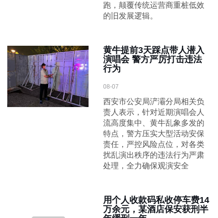
跑，颠覆传统运营商重桩低效
的旧发展逻辑。
黄牛提前3天踩点带人潜入
演唱会 警方严厉打击违法
行为
08-07
西安市公安局浐灞分局相关负
责人表示，针对近期演唱会人
流高度集中、黄牛乱象多发的
特点，警方压实大型活动安保
责任，严控风险点位，对各类
扰乱演出秩序的违法行为严肃
处理，全力确保观演安全
用个人收款码私收停车费14
万余元，某酒店保安获刑半