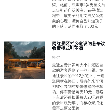
留。此前，凯里市4岁男童文浩
走失引起广泛关注。在寻找过
程中，该男子利用文浩父亲焦
急的心理，谎称自己知道孩子
的下落，从而骗取了300元
网红景区拦乡道设闸惹争议
收费模式引不满
08-07
最近去贵州罗甸大小井景区自
驾的游客遇到了一些问题。在
通往景区的Y012乡道上，一道
道闸横在路口，所有外来车辆
都被引导到村集体修建的停车
场。停车费是每天10元，游客
下车后还得换乘每人20元往返
的景区观光车，而核心景点还
需再走两公里路