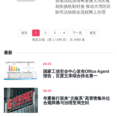
我省法院加强粤港澳大湾区规
则衔接机制对接 推动大湾区区
际司法协助全流程网上办理
首页
1
2
3
4
下一页
尾页
每页10条（第
1
/ 346 页） 共 3460 条
最新
08-05
国家工信安全中心发布Office Agent
报告，百度文库综合排名第一
08-05
华夏银行迎来“北银系”高管密集补位
合规阵痛与治理变局交织