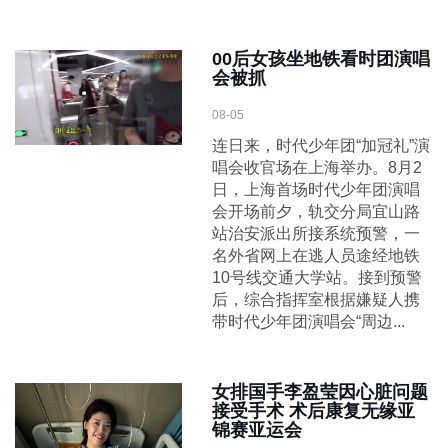
00后女孩坐地铁看时团演唱
会被抓
08-05
连日来，时代少年团“加冠礼”演
唱会收官场在上海举办。8月2
日，上海首场时代少年团演唱
会开场前夕，轨交分局宜山路
站治安派出所接系统预警，一
名外省网上在逃人员途经地铁
10号线交通大学站。接到预警
后，综合指挥室根据嫌疑人携
带时代少年团演唱会“周边...
女排国手李盈莹因心脏问题
接受手术 术后康复无缘亚
锦赛亚运会