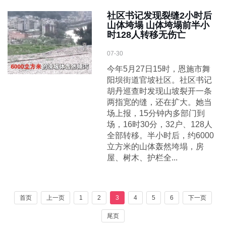
社区书记发现裂缝2小时后
山体垮塌 山体垮塌前半小
时128人转移无伤亡
07-30
今年5月27日15时，恩施市舞
阳坝街道官坡社区。社区书记
胡丹巡查时发现山坡裂开一条
两指宽的缝，还在扩大。她当
场上报，15分钟内多部门到
场，16时30分，32户、128人
全部转移。半小时后，约6000
立方米的山体轰然垮塌，房
屋、树木、护栏全...
首页
上一页
1
2
3
4
5
6
下一页
尾页