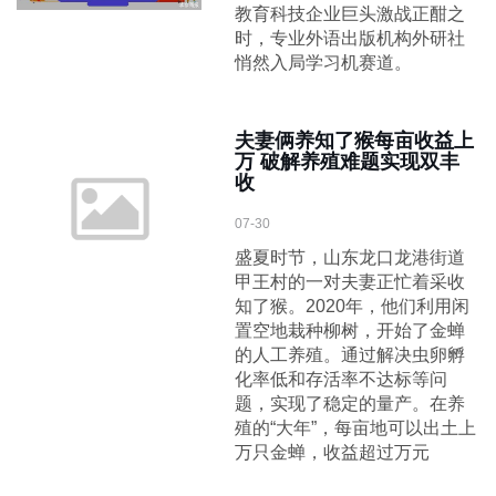
教育科技企业巨头激战正酣之
时，专业外语出版机构外研社
悄然入局学习机赛道。
夫妻俩养知了猴每亩收益上
万 破解养殖难题实现双丰
收
07-30
盛夏时节，山东龙口龙港街道
甲王村的一对夫妻正忙着采收
知了猴。2020年，他们利用闲
置空地栽种柳树，开始了金蝉
的人工养殖。通过解决虫卵孵
化率低和存活率不达标等问
题，实现了稳定的量产。在养
殖的“大年”，每亩地可以出土上
万只金蝉，收益超过万元