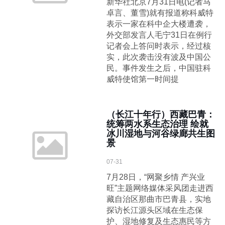
新华社北京7月31日电(记者马
卓言、董雪)就有报道称科威特
表示一家在科中企大楼遭袭，
外交部发言人毛宁31日在例行
记者会上答问时表示，经过核
实，此次袭击没有波及中国公
民。事件发生之后，中国驻科
威特使馆第一时间提
（长江十年行）西藏巴青：
统筹两水系生态治理 绘就
冰川湿地与河谷绿廊共生图
景
07-31
7月28日，“网聚乡情 产兴业
旺”主题网络媒体采风团走进西
藏自治区那曲市巴青县，实地
探访长江源头区域在生态保
护、湿地修复及生态惠民等方