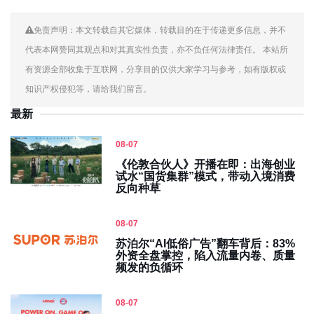
免责声明：本文转载自其它媒体，转载目的在于传递更多信息，并不
代表本网赞同其观点和对其真实性负责，亦不负任何法律责任。 本站所
有资源全部收集于互联网，分享目的仅供大家学习与参考，如有版权或
知识产权侵犯等，请给我们留言。
最新
08-07
《伦敦合伙人》开播在即：出海创业
试水“国货集群”模式，带动入境消费
反向种草
08-07
苏泊尔“AI低俗广告”翻车背后：83%
外资全盘掌控，陷入流量内卷、质量
频发的负循环
08-07