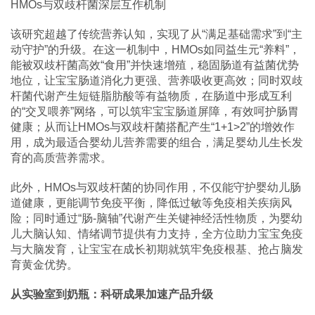
HMOs与双歧杆菌深层互作机制
该研究超越了传统营养认知，实现了从“满足基础需求”到“主
动守护”的升级。在这一机制中，HMOs如同益生元“养料”，
能被双歧杆菌高效“食用”并快速增殖，稳固肠道有益菌优势
地位，让宝宝肠道消化力更强、营养吸收更高效；同时双歧
杆菌代谢产生短链脂肪酸等有益物质，在肠道中形成互利
的“交叉喂养”网络，可以筑牢宝宝肠道屏障，有效呵护肠胃
健康；从而让HMOs与双歧杆菌搭配产生“1+1>2”的增效作
用，成为最适合婴幼儿营养需要的组合，满足婴幼儿生长发
育的高质营养需求。
此外，HMOs与双歧杆菌的协同作用，不仅能守护婴幼儿肠
道健康，更能调节免疫平衡，降低过敏等免疫相关疾病风
险；同时通过“肠-脑轴”代谢产生关键神经活性物质，为婴幼
儿大脑认知、情绪调节提供有力支持，全方位助力宝宝免疫
与大脑发育，让宝宝在成长初期就筑牢免疫根基、抢占脑发
育黄金优势。
从实验室到奶瓶：科研成果加速产品升级