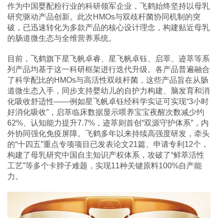
作为中国婴配粉行业的科研领军企业，飞鹤始终坚持以母乳
研究驱动产品创新。此次HMOs与双歧杆菌协同机制的突
破，已迅速转化为多款产品的核心设计理念，构建贴近母乳
的肠道微生态与全维营养系统。
目前，飞鹤旗下星飞帆卓睿、星飞帆卓钰、启萃、迹萃等系
列产品均基于这一科研框架进行迭代升级。各产品普遍融合
了科学配比的HMOs与高活性双歧杆菌，这些产品旨在从肠
道微生态入手，同步支持婴幼儿的自护力构建、脑发育和消
化吸收舒适性——例如星飞帆卓钰经科学实证可实现“3小时
好消化吸收”，启萃临床数据显示喂养宝宝夜醒次数减少约
62%、认知能力提升7.7%，迹萃则首创“双源守护体系”，内
外协同强化免疫屏障。飞鹤多年以来持续高强度研发，牵头
的“十四五”重点专项项目已发表论文21篇、申请专利12个，
构建了母乳研究中国自主知识产权体系，攻破了“鲜萃活性
工艺”等多个卡脖子难题，实现11种关键原料100%自产能
力。