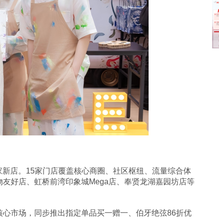
5家新店。15家门店覆盖核心商圈、社区枢纽、流量综合体
友好店、虹桥前湾印象城Mega店、奉贤龙湖嘉园坊店等
心市场，同步推出指定单品买一赠一、伯牙绝弦86折优