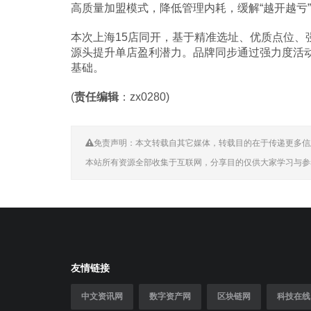
高质量加盟模式，降低管理内耗，缓解“越开越亏
本次上海15店同开，基于精准选址、优质点位、
源头提升单店盈利潜力。品牌同步通过强力度活
基础。
(
责任编辑
：zx0280)
免责声明：本文转载自其它媒体，转载目的在于传递更多信
本站所有资源全部收集于互联网，分享目的仅供大家学习与参
友情链接
中文资讯网
数字资产网
区块链网
科技在线