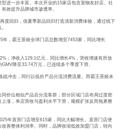
型进一步丰富。本次开业的15家店包含宠物友好店、社
，有效提升品牌城市渗透率。
列再度回归，借夏季新品回归打造清新消费体验，通过线下
点。
5年，霸王茶姬全球门店总数增至7453家，同比增长
.2%；净收入129.1亿元，同比增长4%，营收增速有所放
均GMV降至33.74万元，已连续多个季度下滑。
价格战冲击，同行以低价产品分流消费流量。而霸王茶姬未
出同价位相似产品后分流客群；部分区域门店布局过度密
性上涨，单店营收与盈利水平下滑，规模扩张反而拖累整
25年直营门店增至615家，同比大幅增长。直营门店便
力改善整体利润率。同时，品牌收缩低效加盟门店，转向