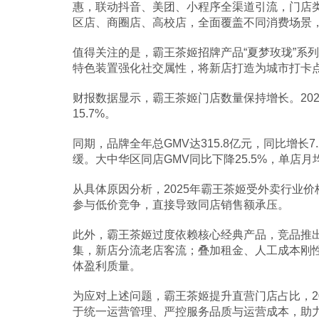
惠，联动抖音、美团、小程序全渠道引流，门店类
区店、商圈店、高校店，全面覆盖不同消费场景
值得关注的是，霸王茶姬招牌产品“夏梦玫珑”系
特色装置强化社交属性，将新店打造为城市打卡
财报数据显示，霸王茶姬门店数量保持增长。202
15.7%。
同期，品牌全年总GMV达315.8亿元，同比增长7
缓。大中华区同店GMV同比下降25.5%，单店月
从具体原因分析，2025年霸王茶姬受外卖行业
参与低价竞争，直接导致同店销售额承压。
此外，霸王茶姬过度依赖核心经典产品，竞品推
集，新店分流老店客流；叠加租金、人工成本刚
体盈利质量。
为应对上述问题，霸王茶姬提升直营门店占比，20
于统一运营管理、严控服务品质与运营成本，助