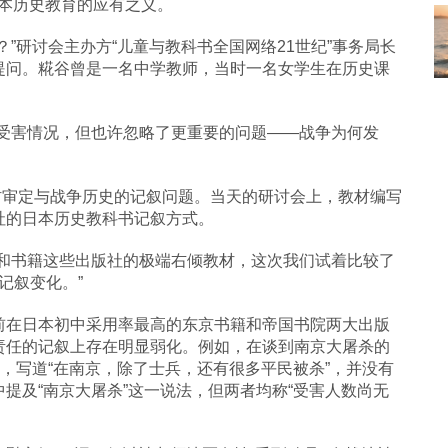
日本历史教育的应有之义。
”研讨会主办方“儿童与教科书全国网络21世纪”事务局长
提问。糀谷曾是一名中学教师，当时一名女学生在历史课
的受害情况，但也许忽略了更重要的问题——战争为何发
教材审定与战争历史的记叙问题。当天的研讨会上，教材编写
社的日本历史教科书记叙方式。
令和书籍这些出版社的极端右倾教材，这次我们试着比较了
记叙变化。”
前在日本初中采用率最高的东京书籍和帝国书院两大出版
责任的记叙上存在明显弱化。例如，在谈到南京大屠杀的
词，写道“在南京，除了士兵，还有很多平民被杀”，并没有
提及“南京大屠杀”这一说法，但两者均称“受害人数尚无