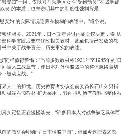
“慰安妇”一词，仅以被占领地区女性“受到动员”“在战地被
性奴隶”的本质，也未说明其中的制度性强制背景。
慰安妇’的实际情况隐藏在模糊的表述中。”糀谷说。
密切相关。2021年，日本政府通过内阁会议决定，将“从
。文部科学省随后要求修改相关教材，甚至包括已发放的教
科书中关于战争责任、历史事实的表述。
同样值得警惕：“当前多数教材将1931年至1945年的‘日
裂，中间插入二战章节，使日本对外侵略战争的整体脉络被切
下被动应战。”
育界人士的担忧。历史教育者协议会前委员长石山久男指
动极端右倾教材“扩大采用”，转向推动所有教科书整体右
的真实记忆正在慢慢淡去，“许多日本人对战争缺乏具体而
前的教材会明确写“日本侵略中国”，但如今这些表述都