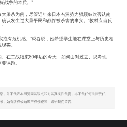
模糊战争的本质。”
京大屠杀为例，尽管近年来日本右翼势力频频鼓吹否认南
，确认发生过大量平民和战俘被杀害的事实。“教材应当反
”
实抱有危机感。”糀谷说，她希望学生能在课堂上与历史相
视现实。
。在二战结束80年后的今天，如何面对过去、思考现
重要课题。
息，并不代表本网赞同其观点和对其真实性负责，亦不负任何法律责任。
考，如有版权或知识产权侵犯等，请给我们留言。