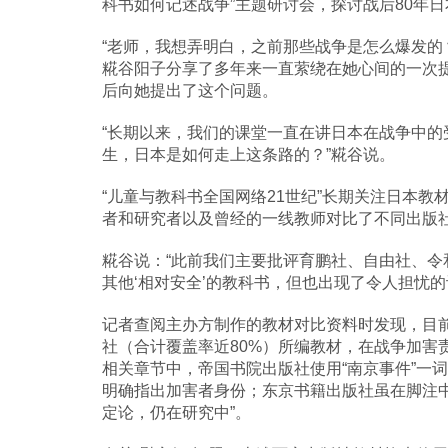
科书如何记述战争”主题研讨会，探讨战后80年
“老师，我想弄明白，之前那些战争是怎么爆发的？
糀谷阳子分享了多年来一直萦绕在她心间的一次
后向她提出了这个问题。
“长期以来，我们的课堂一直在讲日本在战争中
生，日本是如何走上这条路的？”糀谷说。
“儿童与教科书全国网络21世纪”长期关注日本
者和研究者以及曾经的一线教师对比了不同出版
糀谷说：“此前我们主要批评育鹏社、自由社、
其他‘相对安全’的教科书，但也出现了令人担忧的
记者查阅主办方制作的教材对比资料时发现，目
社（合计覆盖率近80%）所编教材，在战争加害
相关章节中，帝国书院出版社使用“南京事件”一
明确指出加害者身份；东京书籍出版社虽在脚注中
定论，仍在研究中”。