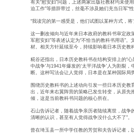
有关“慰安妇”问题，上述两家出版社教材均未使用
迫工作”等措辞带过，丝毫不涉及她们充当日军“
“我读完的第一感受是，他们试图以某种方式，将‘
这一删改倾向与近年来日本政府的教科书审定政策
军慰安妇”等表述认定为“不恰当的教科书用语”
材。相关方针延续至今，持续影响着日本历史教
糀谷还指出，日本历史教科书在结构安排上的“心思”
中战争’与1941年爆发的‘太平洋战争’人为割
断。这种写法会让人觉得，日本是在某种国际局势
围绕历史教科书的上述动向引发一些日本历史教
出，近年来右翼阵营的策略已发生转变，从原先推
倾，这是当前教科书问题的核心所在。
石山告诉记者，随着战争亲历者陆续离世，战争
清晰的认识，甚至有人觉得战争没什么大不了”。
曾在埼玉县一所中学任教的芳贺和夫告诉记者，以